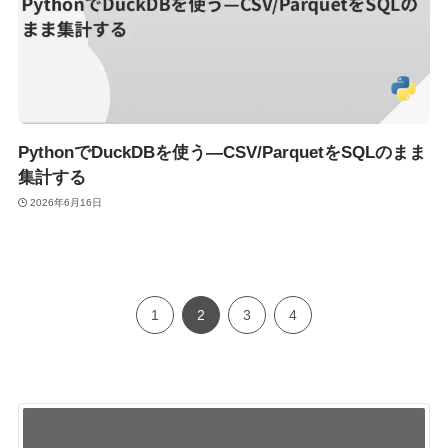
PythonでDuckDBを使う—CSV/ParquetをSQLのまま
集計する
2026年6月16日
1
2
3
4