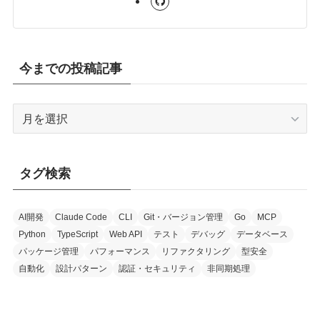
今までの投稿記事
今
ま
で
の
タグ検索
投
稿
記
AI開発
Claude Code
CLI
Git・バージョン管理
Go
MCP
Python
TypeScript
Web API
テスト
デバッグ
データベース
事
パッケージ管理
パフォーマンス
リファクタリング
型安全
自動化
設計パターン
認証・セキュリティ
非同期処理