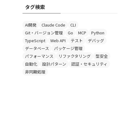
の
タグ検索
投
稿
記
AI開発
Claude Code
CLI
事
Git・バージョン管理
Go
MCP
Python
TypeScript
Web API
テスト
デバッグ
データベース
パッケージ管理
パフォーマンス
リファクタリング
型安全
自動化
設計パターン
認証・セキュリティ
非同期処理