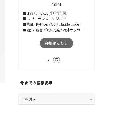
moha
■ 1997 / Tokyo / 🇯🇵🇪🇬
■ フリーランスエンジニア
■ 技術: Python / Go / Claude Code
■ 趣味: 読書 / 個人開発 / 海外サッカー
詳細はこちら
今までの投稿記事
今
ま
で