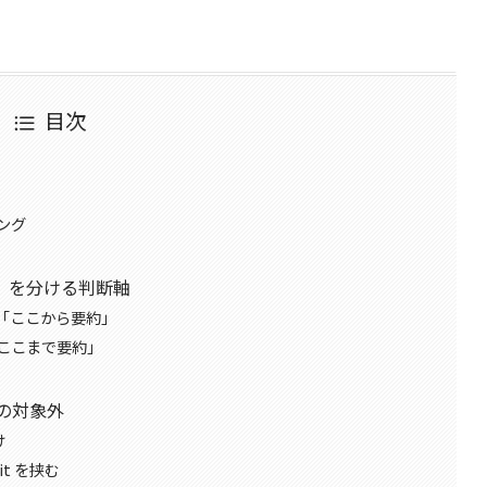
目次
ング
」を分ける判断軸
「ここから要約」
ここまで要約」
しの対象外
け
mit を挟む