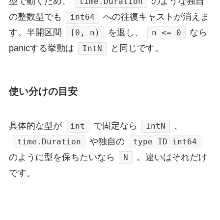
型で動くため、
のような独自
time.Duration
の整数型でも
への往復キャストが消えま
int64
す。半開区間
を返し、
なら
[0, n)
n <= 0
panicする挙動は
と同じです。
IntN
使い分けの目安
具体的な型が
で固定なら
、
int
IntN
や独自の
time.Duration
type ID int64
のように型を保ちたいなら
。違いはそれだけ
N
です。