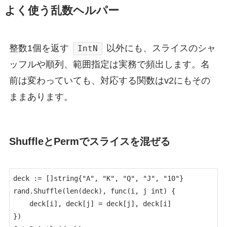
よく使う乱数ヘルパー
整数1個を返す
以外にも、スライスのシャ
IntN
ッフルや順列、範囲指定は実務で頻出します。名
前は変わっていても、対応する関数はv2にもその
ままあります。
ShuffleとPermでスライスを混ぜる
deck := []string{"A", "K", "Q", "J", "10"}

rand.Shuffle(len(deck), func(i, j int) {

	deck[i], deck[j] = deck[j], deck[i]

})
