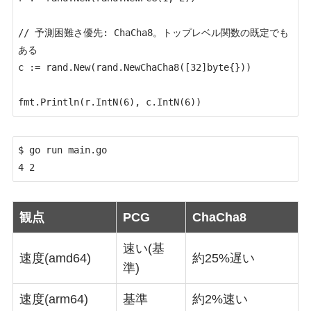
// 予測困難さ優先: ChaCha8。トップレベル関数の既定でも
ある

c := rand.New(rand.NewChaCha8([32]byte{}))

fmt.Println(r.IntN(6), c.IntN(6))
$ go run main.go

4 2
観点
PCG
ChaCha8
速い(基
速度(amd64)
約25%遅い
準)
速度(arm64)
基準
約2%速い