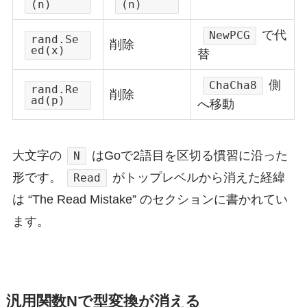
(n)
(n)
で代
NewPCG
rand.Se
削除
ed(x)
替
側
ChaCha8
rand.Re
削除
ad(p)
へ移動
大文字の
はGoで2語目を区切る慣習に沿った
N
形です。
がトップレベルから消えた経緯
Read
は “The Read Mistake” のセクションに書かれてい
ます。
汎用関数Nで型変換が消える