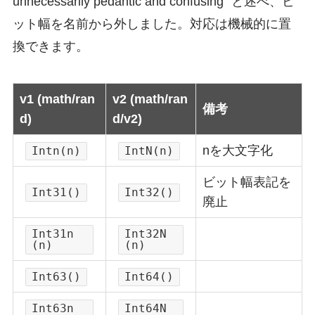
unnecessarily pedantic and confusing” と述べ、ビ
ット幅を名前から外しました。対応は機械的に置
換できます。
v1 (math/ran
v2 (math/ran
備考
d)
d/v2)
nを大文字化
Intn(n)
IntN(n)
ビット幅表記を
Int31()
Int32()
廃止
Int31n
Int32N
(n)
(n)
Int63()
Int64()
Int63n
Int64N