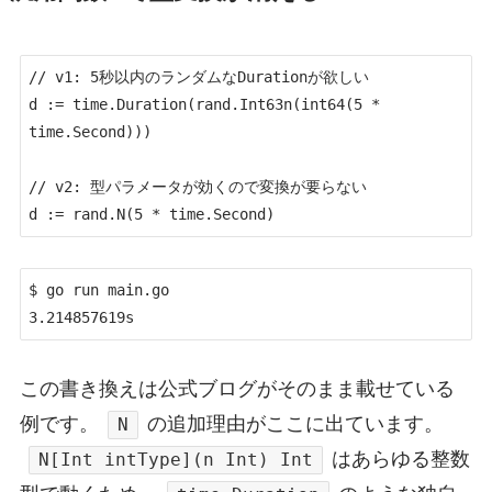
// v1: 5秒以内のランダムなDurationが欲しい

d := time.Duration(rand.Int63n(int64(5 * 
time.Second)))

// v2: 型パラメータが効くので変換が要らない

d := rand.N(5 * time.Second)
$ go run main.go

3.214857619s
この書き換えは公式ブログがそのまま載せている
例です。
の追加理由がここに出ています。
N
はあらゆる整数
N[Int intType](n Int) Int