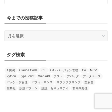
今までの投稿記事
今
ま
で
の
タグ検索
投
稿
記
AI開発
Claude Code
CLI
Git・バージョン管理
Go
MCP
Python
TypeScript
Web API
テスト
デバッグ
データベース
事
パッケージ管理
パフォーマンス
リファクタリング
型安全
自動化
設計パターン
認証・セキュリティ
非同期処理