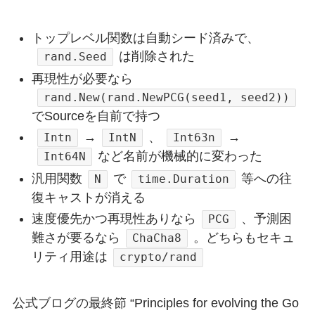
トップレベル関数は自動シード済みで、
は削除された
rand.Seed
再現性が必要なら
rand.New(rand.NewPCG(seed1, seed2))
でSourceを自前で持つ
→
、
→
Intn
IntN
Int63n
など名前が機械的に変わった
Int64N
汎用関数
で
等への往
N
time.Duration
復キャストが消える
速度優先かつ再現性ありなら
、予測困
PCG
難さが要るなら
。どちらもセキュ
ChaCha8
リティ用途は
crypto/rand
公式ブログの最終節 “Principles for evolving the Go