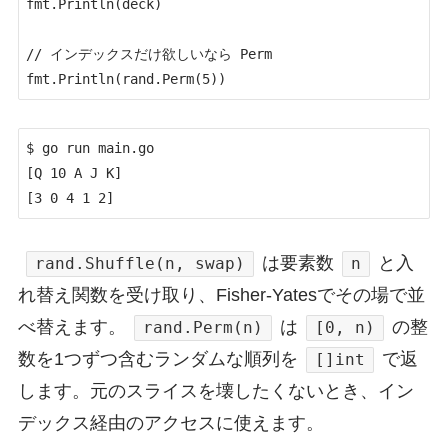
fmt.Println(deck)

// インデックスだけ欲しいなら Perm

fmt.Println(rand.Perm(5))
$ go run main.go

[Q 10 A J K]

[3 0 4 1 2]
は要素数
と入
rand.Shuffle(n, swap)
n
れ替え関数を受け取り、Fisher-Yatesでその場で並
べ替えます。
は
の整
rand.Perm(n)
[0, n)
数を1つずつ含むランダムな順列を
で返
[]int
します。元のスライスを壊したくないとき、イン
デックス経由のアクセスに使えます。