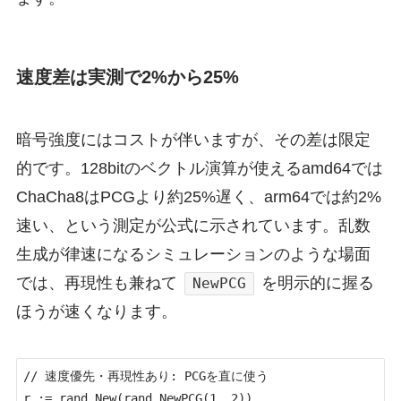
速度差は実測で2%から25%
暗号強度にはコストが伴いますが、その差は限定
的です。128bitのベクトル演算が使えるamd64では
ChaCha8はPCGより約25%遅く、arm64では約2%
速い、という測定が公式に示されています。乱数
生成が律速になるシミュレーションのような場面
では、再現性も兼ねて
を明示的に握る
NewPCG
ほうが速くなります。
// 速度優先・再現性あり: PCGを直に使う

r := rand.New(rand.NewPCG(1, 2))
