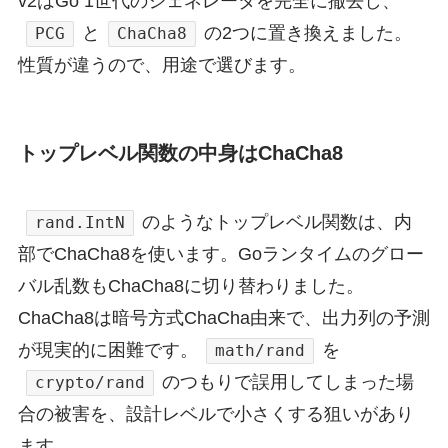
v2はGo 1世代のジェネレータを完全に撤去し、
と
の2つに置き換えました。
PCG
ChaCha8
性質が違うので、用途で選びます。
トップレベル関数の中身はChaCha8
のようなトップレベル関数は、内
rand.IntN
部でChaCha8を使います。Goランタイムのグロー
バル乱数もChaCha8に切り替わりました。
ChaCha8は暗号方式ChaCha由来で、出力列の予測
が現実的に困難です。
を
math/rand
のつもりで誤用してしまった場
crypto/rand
合の被害を、設計レベルで小さくする狙いがあり
ます。