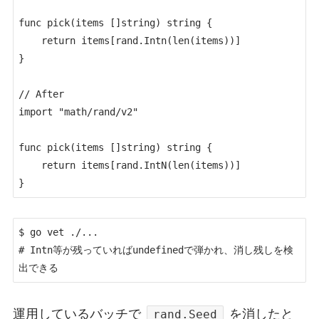
func pick(items []string) string {

	return items[rand.Intn(len(items))]

}

// After

import "math/rand/v2"

func pick(items []string) string {

	return items[rand.IntN(len(items))]

}
$ go vet ./...

# Intn等が残っていればundefinedで弾かれ、消し残しを検
出できる
運用しているバッチで
を消したと
rand.Seed