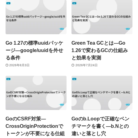
Go 1.27の標準uuidパッケ
Green Tea GCとは—Go
ージ—google/uuidを外せ
1.26で変わるGCの仕組み
る条件
と効果を実測
2026年8月3日
2026年7月24日
GoのCSRF対策—
Goのb.Loopで正確なベン
CrossOriginProtectionで
チマークを書く—b.Nとの
トークンが不要になる仕組
違いと落とし穴