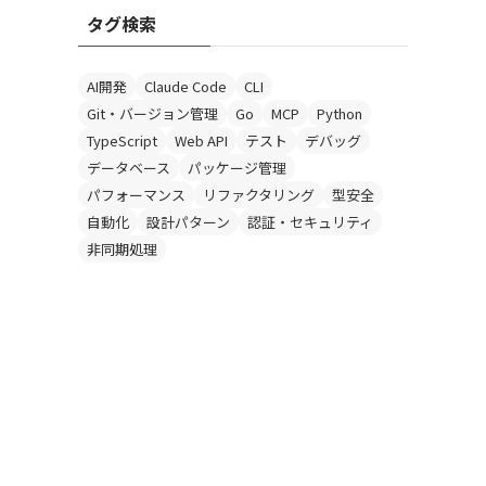
の
タグ検索
投
稿
記
AI開発
Claude Code
CLI
事
Git・バージョン管理
Go
MCP
Python
TypeScript
Web API
テスト
デバッグ
データベース
パッケージ管理
パフォーマンス
リファクタリング
型安全
自動化
設計パターン
認証・セキュリティ
非同期処理