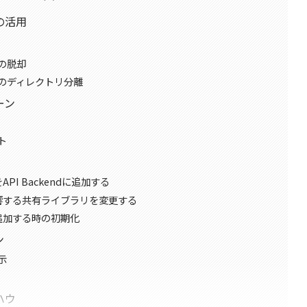
eの活用
の脱却
のディレクトリ分離
ーン
ト
I Backendに追加する
響する共有ライブラリを変更する
追加する時の初期化
ン
示
ハウ