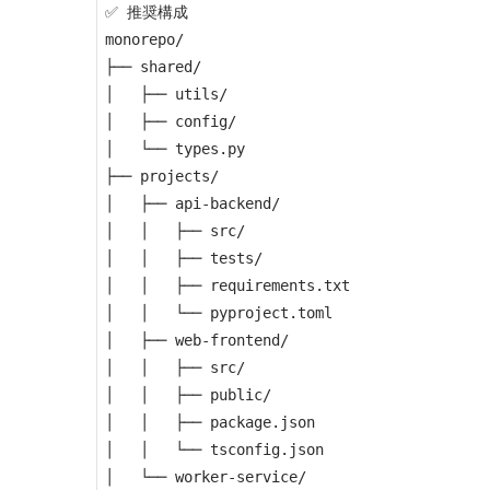
✅ 推奨構成

monorepo/

├── shared/

│   ├── utils/

│   ├── config/

│   └── types.py

├── projects/

│   ├── api-backend/

│   │   ├── src/

│   │   ├── tests/

│   │   ├── requirements.txt

│   │   └── pyproject.toml

│   ├── web-frontend/

│   │   ├── src/

│   │   ├── public/

│   │   ├── package.json

│   │   └── tsconfig.json

│   └── worker-service/
