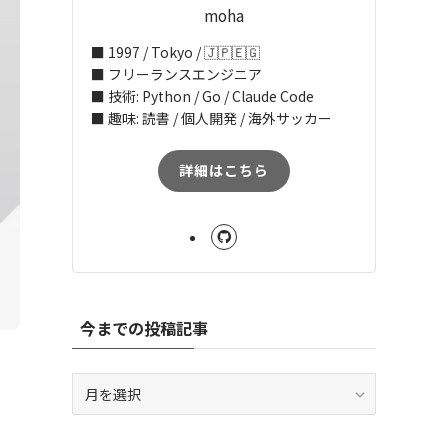
moha
■ 1997 / Tokyo / 🇯🇵🇪🇬
■ フリーランスエンジニア
■ 技術: Python / Go / Claude Code
■ 趣味: 読書 / 個人開発 / 海外サッカー
詳細はこちら
今までの投稿記事
今
ま
で