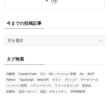
今までの投稿記事
今
ま
で
の
タグ検索
投
稿
記
AI開発
Claude Code
CLI
Git・バージョン管理
Go
MCP
Python
TypeScript
Web API
テスト
デバッグ
データベース
事
パッケージ管理
パフォーマンス
リファクタリング
型安全
自動化
設計パターン
認証・セキュリティ
非同期処理